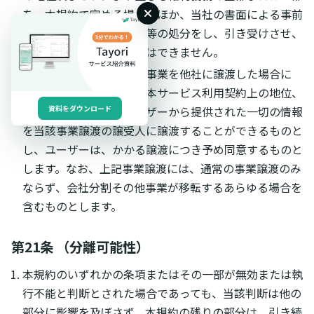
を、本規約で定める場合のほか、当社の書面による事前
の承諾なく第三者に譲渡等の処分をし、引き受けさせ、
または担保に供することはできません。
当社が本サービスに係る事業を他社に譲渡した場合に
は、当該事業譲渡に伴い本サービス利用契約上の地位、
権利及び義務並びにユーザーから提供された一切の情報
資料をダウンロード
を当該事業譲渡の譲受人に譲渡することができるものと
し、ユーザーは、かかる譲渡につき予め同意するものと
します。なお、上記事業譲渡には、通常の事業譲渡のみ
ならず、会社分割その他事業が移転するあらゆる場合を
含むものとします。
第21条 （分離可能性）
本規約のいずれかの条項またはその一部が無効または執
行不能と判断とされた場合であっても、当該判断は他の
部分に影響を及ぼさず、本規約の残りの部分は、引き続