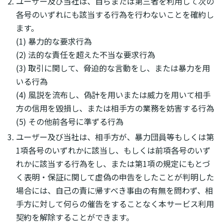
ユーザー及び当社は、自らまたは第三者を利用して次の
各号のいずれにも該当する行為を行わないことを確約し
ます。
(1) 暴力的な要求行為
(2) 法的な責任を超えた不当な要求行為
(3) 取引に関して、脅迫的な言動をし、または暴力を用
いる行為
(4) 風説を流布し、偽計を用いまたは威力を用いて相手
方の信用を毀損し、または相手方の業務を妨害する行為
(5) その他前各号に準ずる行為
ユーザー及び当社は、相手方が、暴力団員等もしくは第
1項各号のいずれかに該当し、もしくは前項各号のいず
れかに該当する行為をし、または第1項の規定にもとづ
く表明・保証に関して虚偽の申告をしたことが判明した
場合には、自己の責に帰すべき事由の有無を問わず、相
手方に対して何らの催告をすることなく本サービス利用
契約を解除することができます。