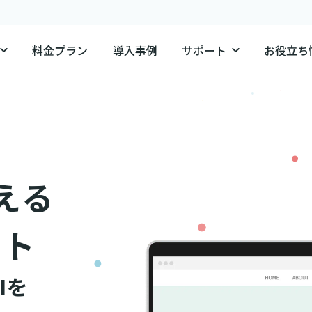
料金プラン
導入事例
サポート
お役立ち
える
ット
Iを