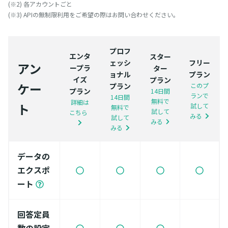
(※2) 各アカウントごと
(※3) APIの無制限利用をご希望の際はお問い合わせください。
プロフ
エンタ
スター
ェッシ
フリー
アン
ープラ
ター
ョナル
プラン
イズ
プラン
ケー
プラン
このプ
プラン
14日間
ランで
14日間
無料で
詳細は
ト
試して
無料で
試して
こちら
みる
試して
みる
みる
データの
エクスポ
ート
回答定員
数の設定
-