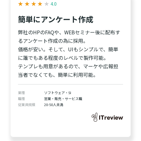
★
★
★
★
★
★
★
★
★
★
4.0
簡単にアンケート作成
弊社のHPのFAQや、WEBセミナー後に配布す
るアンケート作成の為に採用。
価格が安い。そして、UIもシンプルで、簡単
に誰でもある程度のレベルで製作可能。
テンプレも用意があるので、マーケや広報担
当者でなくても、簡単に利用可能。
業種
ソフトウェア・SI
職種
営業・販売・サービス職
従業員規模
20-50人未満