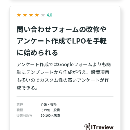
★
★
★
★
★
★
★
★
★
★
4.0
問い合わせフォームの改修や
アンケート作成でLPOを手軽
に始められる
アンケート作成ではGoogleフォームよりも簡
単にテンプレートから作成が行え、設置項目
も多いのでカスタム性の高いアンケートが作
成できる。
業種
介護・福祉
職種
その他一般職
従業員規模
50-100人未満