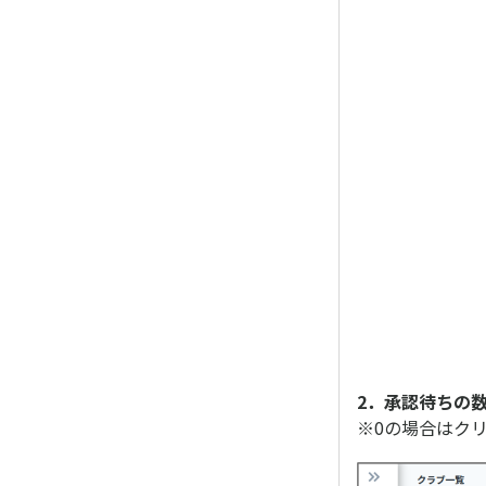
2．承認待ちの
※0の場合はク